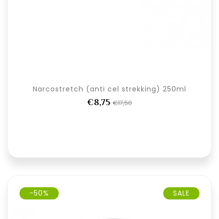
Narcostretch (anti cel strekking) 250ml
€8,75
€17,50
-50%
SALE