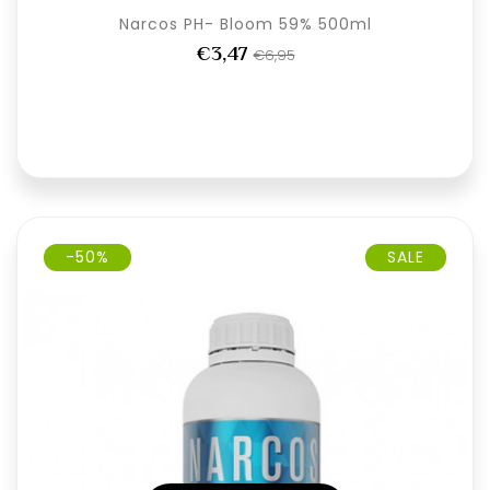
Narcos PH- Bloom 59% 500ml
€3,47
€6,95
-50%
SALE