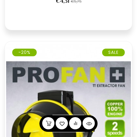
€4,31
€5,75
-20%
SALE