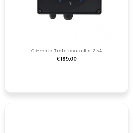
Cli-mate Trafo controller 2.5A
€189,00