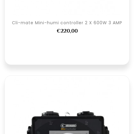
Cli-mate Mini-humi controller 2 X 600W 3 AMP
€220,00