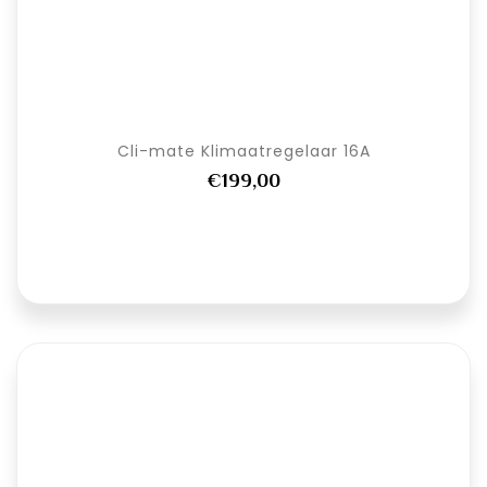
Cli-mate Klimaatregelaar 16A
€199,00