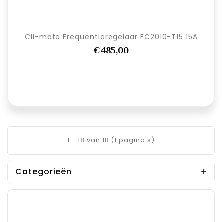
Cli-mate Frequentieregelaar FC2010-T15 15A
€485,00
1 - 18 van 18 (1 pagina's)
Categorieën