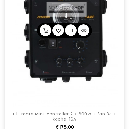
Cli-mate Mini-controller 2 X 600W + fan 3A +
kachel 16A
€173,00