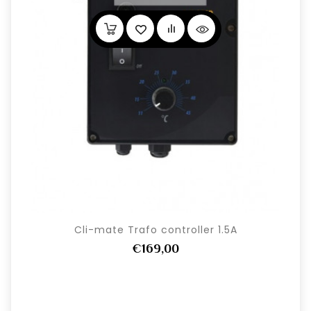
Cli-mate Trafo controller 1.5A
€169,00