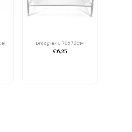
ell
Droogrek L 70X70CM
Droog
€6,25