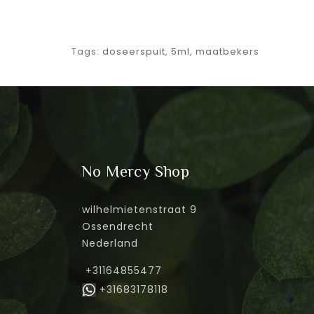
Tags:
doseerspuit
,
5ml
,
maatbekers
No Mercy Shop
wilhelmietenstraat 9
Ossendrecht
Nederland
+31164855477
+31683178118