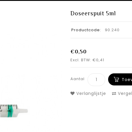
Doseerspuit 5ml
Productcode:
90.240
€0,50
Excl. BTW: €0,41
Aantal
Toe
Verlanglijstje
Vergel