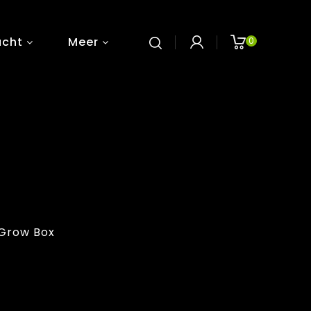
ucht
Meer
0
Grow Box