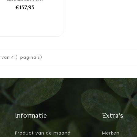
€157,95
4 van 4 (1 pagina's)
Informatie
Extra's
Product van de maand
Merken