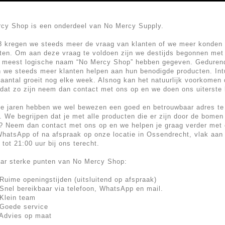
cy Shop is een onderdeel van No Mercy Supply.
8 kregen we steeds meer de vraag van klanten of we meer konden 
ten. Om aan deze vraag te voldoen zijn we destijds begonnen met 
 meest logische naam “No Mercy Shop” hebben gegeven. Gedurende
 we steeds meer klanten helpen aan hun benodigde producten. Int
 aantal groeit nog elke week. Alsnog kan het natuurlijk voorkomen d
dat zo zijn neem dan contact met ons op en we doen ons uiterste b
die jaren hebben we wel bewezen een goed en betrouwbaar adres t
r. We begrijpen dat je met alle producten die er zijn door de bomen
? Neem dan contact met ons op en we helpen je graag verder met e
WhatsApp of na afspraak op onze locatie in Ossendrecht, vlak aan 
 tot 21:00 uur bij ons terecht.
ar sterke punten van No Mercy Shop:
Ruime openingstijden (uitsluitend op afspraak)
Snel bereikbaar via telefoon, WhatsApp en mail.
Klein team
Goede service
Advies op maat