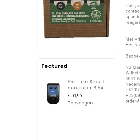
Heb je
contac
spambo
reager
Met vr
Het N
Bezoek
Featured
No Me
Wilhel
4641 
Fertraso Smart
Nederl
controller 6,5A
+31(0)
€31,95
+31(0)
order
Toevoegen