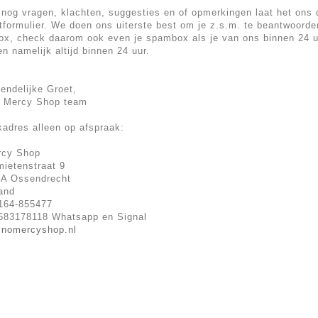
 nog vragen, klachten, suggesties en of opmerkingen laat het ons d
tformulier. We doen ons uiterste best om je z.s.m. te beantwoorde
x, check daarom ook even je spambox als je van ons binnen 24 
en namelijk altijd binnen 24 uur.
iendelijke Groet,
o Mercy Shop team
adres alleen op afspraak:
rcy Shop
mietenstraat 9
KA Ossendrecht
and
164-855477
683178118 Whatsapp en Signal
@nomercyshop.nl