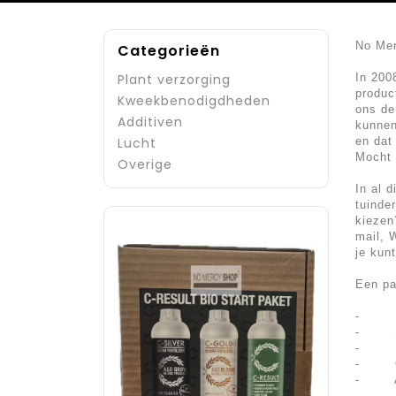
No Mer
Categorieën
Plant verzorging
In 200
produc
Kweekbenodigdheden
ons de
Additiven
kunnen
Lucht
en dat
Mocht 
Overige
In al 
tuinde
kiezen
mail, 
je kunt
Een pa
-
-
-
-
-