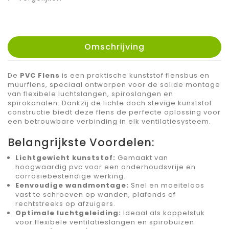
Omschrijving
De
PVC Flens
is een praktische kunststof flensbus en
muurflens, speciaal ontworpen voor de solide montage
van flexibele luchtslangen, spiroslangen en
spirokanalen. Dankzij de lichte doch stevige kunststof
constructie biedt deze flens de perfecte oplossing voor
een betrouwbare verbinding in elk ventilatiesysteem.
Belangrijkste Voordelen:
Lichtgewicht kunststof:
Gemaakt van
hoogwaardig pvc voor een onderhoudsvrije en
corrosiebestendige werking.
Eenvoudige wandmontage:
Snel en moeiteloos
vast te schroeven op wanden, plafonds of
rechtstreeks op afzuigers.
Optimale luchtgeleiding:
Ideaal als koppelstuk
voor flexibele ventilatieslangen en spirobuizen.