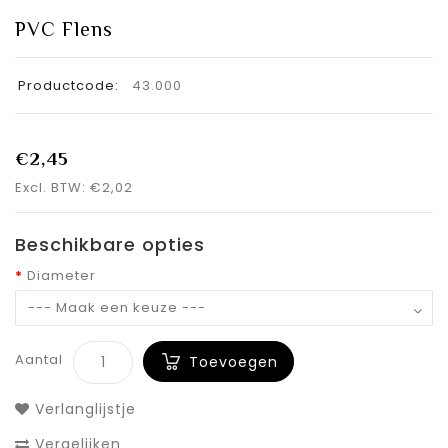
PVC Flens
Productcode:
43.000
€2,45
Excl. BTW: €2,02
Beschikbare opties
Diameter
Aantal
Toevoegen
Verlanglijstje
Vergelijken