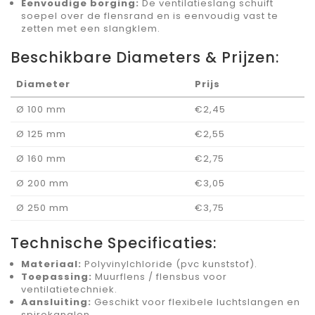
Eenvoudige borging:
De ventilatieslang schuift
soepel over de flensrand en is eenvoudig vast te
zetten met een slangklem.
Beschikbare Diameters & Prijzen:
Diameter
Prijs
Ø 100 mm
€2,45
Ø 125 mm
€2,55
Ø 160 mm
€2,75
Ø 200 mm
€3,05
Ø 250 mm
€3,75
Technische Specificaties:
Materiaal:
Polyvinylchloride (pvc kunststof).
Toepassing:
Muurflens / flensbus voor
ventilatietechniek.
Aansluiting:
Geschikt voor flexibele luchtslangen en
spirokanalen.