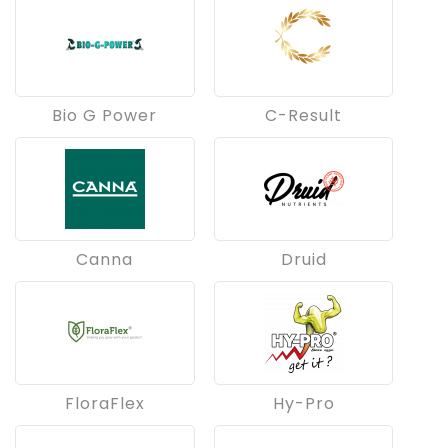
Bio G Power
C-Result
Canna
Druid
FloraFlex
Hy-Pro